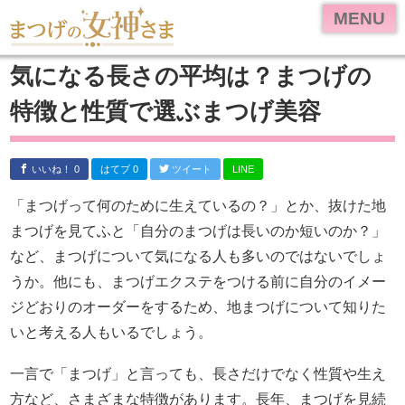
HOME
MENU
美容液ランキング
気になる長さの平均は？まつげの
体験レビュー
特徴と性質で選ぶまつげ美容
リバイタラッシュ アドバンス
エマーキット
いいね！ 0
はてブ 0
ツイート
LINE
リバイブラッシュ
「まつげって何のために生えているの？」とか、抜けた地
お問い合わせ
まつげを見てふと「自分のまつげは長いのか短いのか？」
など、まつげについて気になる人も多いのではないでしょ
うか。他にも、まつげエクステをつける前に自分のイメー
ジどおりのオーダーをするため、地まつげについて知りた
いと考える人もいるでしょう。
一言で「まつげ」と言っても、長さだけでなく性質や生え
方など、さまざまな特徴があります。長年、まつげを見続