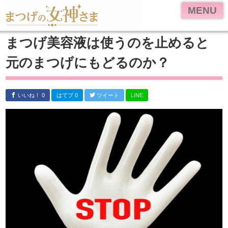
HOME
MENU
美容液ランキング
まつげ美容液は使うのを止めると
体験レビュー
元のまつげにもどるのか？
リバイタラッシュ アドバンス
エマーキット
いいね！ 0
はてブ 0
ツイート
LINE
リバイブラッシュ
お問い合わせ