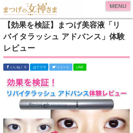
HOME
MENU
美容液ランキング
【効果を検証】まつげ美容液「リ
体験レビュー
バイタラッシュ アドバンス」体験
リバイタラッシュ アドバンス
レビュー
エマーキット
リバイブラッシュ
いいね！ 0
はてブ 0
ツイート
LINE
お問い合わせ