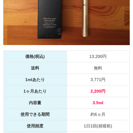
価格(税込)
13,200円
送料
無料
1mlあたり
3,771円
1ヶ月あたり
2,200円
内容量
3.5ml
使用できる期間
約6ヵ月
使用頻度
1日1回(就寝前)